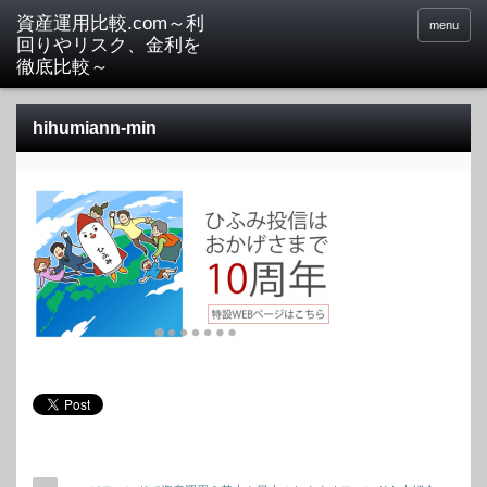
menu
hihumiann-min