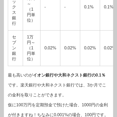
ッ
～
ク
‐
‐
0.1%
0.1%
（1
ス
円単
銀
位）
行
セ
1万
ブ
円～
ン
（1
0.02%
0.02%
0.02%
0.02%
銀
円単
行
位）
最も高いのが
イオン銀行や大和ネクスト銀行の0.1％
です。楽天銀行や大和ネクスト銀行では、3か月でこ
の金利を取りことができます。
仮に100万円を定期預金で預けた場合、1000円の金利
が付きますね！ちなみに0.001%の場合、100円です。